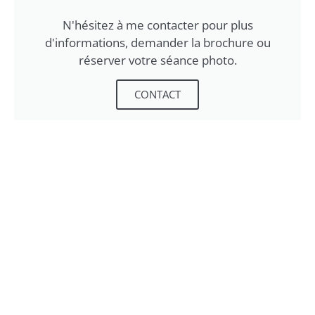
N'hésitez à me contacter pour plus
d'informations, demander la brochure ou
réserver votre séance photo.
CONTACT
photo d'artistes
,
photo de chanteur
,
photographeur pour chanteur
Aurélia Cordiez
mai 12, 2023