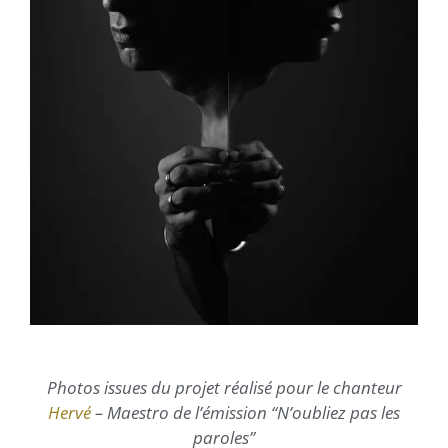
Photos issues du projet réalisé pour le chanteur
Hervé
– Maestro de l’émission “N’oubliez pas les
paroles”