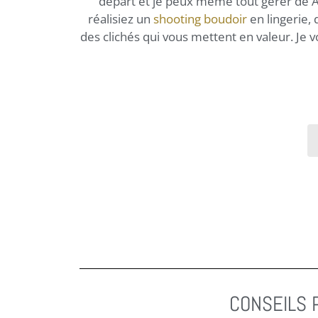
départ et je peux même tout gérer de A 
réalisiez un
shooting boudoir
en lingerie,
des clichés qui vous mettent en valeur. Je v
CONSEILS 