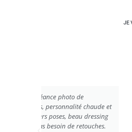
JE 
Pleinement satisf
chaude et
grossesse...elegance et mai
dressing
bienveillante qui s'assure
ouches.
pour se vêtir en beauté e