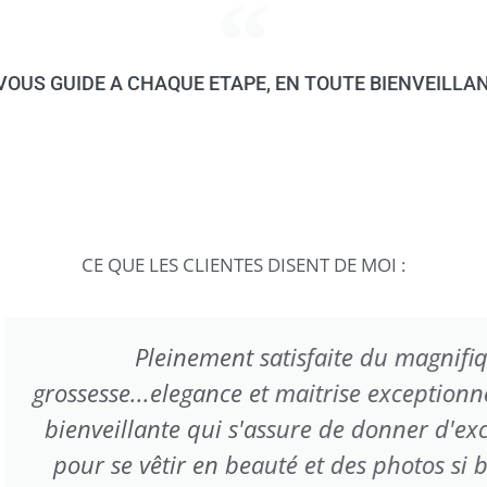
VOUS GUIDE A CHAQUE ETAPE, EN TOUTE BIENVEILLA
CE QUE LES CLIENTES DISENT DE MOI :
aite du magnifique travail d'Aurelia pour not
trise exceptionnelle de la lumière et des cadr
 de donner d'excellentes indications pour les 
t des photos si bien faites qu'elles n'ont mêm