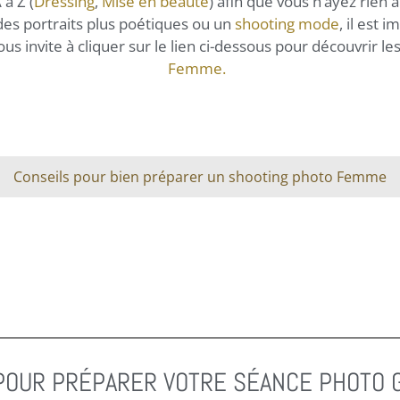
à Z (
Dressing
,
Mise en beauté
) afin que vous n’ayez rien à
 des portraits plus poétiques ou un
shooting mode
, il est 
ous invite à cliquer sur le lien ci-dessous pour découvrir 
Femme.
Conseils pour bien préparer un shooting photo Femme
POUR PRÉPARER VOTRE SÉANCE PHOTO