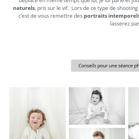
déplace en même temps que lui, je lui parle et jou
naturels
, pris sur le vif. Lors de ce type de shootin
c’est de vous remettre des
portraits intemporel
lasserez pa
Conseils pour une séance p