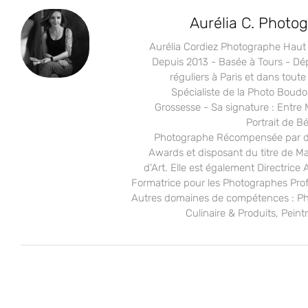
Aurélia C. Photo
Aurélia Cordiez Photographe Hau
Depuis 2013 - Basée à Tours - D
réguliers à Paris et dans toute
Spécialiste de la Photo Boudo
Grossesse - Sa signature : Entre 
Portrait de B
Photographe Récompensée par de
Awards et disposant du titre de Ma
d'Art. Elle est également Directrice A
Formatrice pour les Photographes Prof
Autres domaines de compétences : P
Culinaire & Produits, Peint