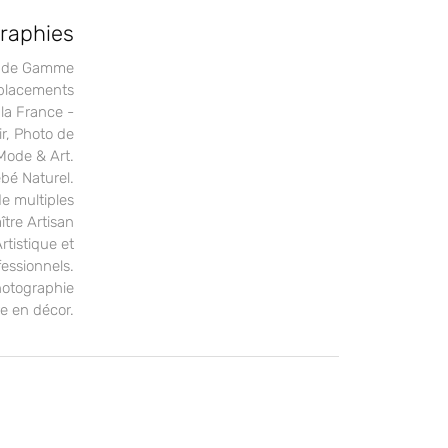
graphies
t de Gamme
éplacements
 la France -
ir, Photo de
Mode & Art.
ébé Naturel.
 multiples
ître Artisan
rtistique et
essionnels.
hotographie
re en décor.