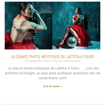
LA SÉANCE PHOTO ARTISTIQUE DE LAËTITIA À TOURS
24 septembre 2022
Aucun commentaire
La séance photo artistique de Laëtitia à Tours Lors des
premiers échanges, je vous pose quelques questions afin de
comprendre votre
Lire la suite »