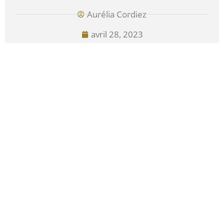
Aurélia Cordiez
avril 28, 2023
PRÉCÉDENT
SUIVANT
qu’est ce qu’une séance photo boudoir
Réaliser un Shooting Photo Bébé Au Style Naturel
PRESTATIONS
INFOS
Contact
Votre Photographe
Aurélia C. Photographies – Photographe spécialisée dans le portrait de
femme et de grossesse à Tours