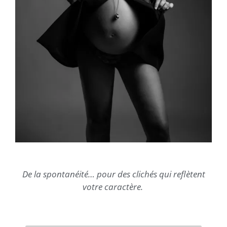
De la spontanéité… pour des clichés qui reflètent
votre caractère.