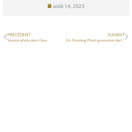
août 14, 2023
PRÉCÉDENT
SUIVANT
Séance photo dans l’eau
Un Shooting Photo grossesse dans l’air du temps
PRESTATIONS
INFOS
Contact
Votre Photographe
Aurélia C. Photographies – Photographe spécialisée dans le portrait de
femme et de grossesse à Tours