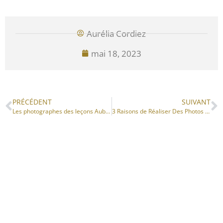
Aurélia Cordiez
mai 18, 2023
PRÉCÉDENT
SUIVANT
Les photographes des leçons Aubade
3 Raisons de Réaliser Des Photos De Grossesse en Clair-Obscur
PRESTATIONS
INFOS
Contact
Votre Photographe
Aurélia C. Photographies – Photographe spécialisée dans le portrait de