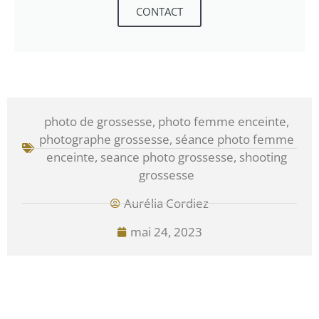
CONTACT
photo de grossesse
,
photo femme enceinte
,
photographe grossesse
,
séance photo femme
enceinte
,
seance photo grossesse
,
shooting
grossesse
Aurélia Cordiez
mai 24, 2023
PRÉCÉDENT
SUIVANT
Séance Photo Bébé de 9 mois
5 Styles De Photos De Grossesse A Faire Pour Un Shooting Idéal